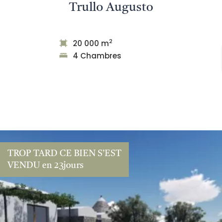
Trullo Augusto
2
20 000 m
4 Chambres
TROP TARD CE BIEN S’EST
VENDU en 23jours