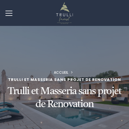
ACCUEIL
TRULLI ET MASSERIA SANS PROJET DE RENOVATION
Trulli et Masseria sans projet
de Renovation