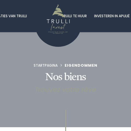
TIES VAN TRULLI
TRULLI TE HUUR
INVESTEREN IN APULIË
EIGENDOMMEN
STARTPAGINA
Nos biens
Trouvez votre rêve