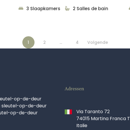
3 Slaapkamers
2 Salles de bain
1
2
…
4
Volgende
Adressen
leutel-op-de-deur
 sleutel-op-de-deur
Via Taranto 72
eutel-op-de-deur
74015 Martina Franca 
Italie