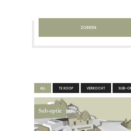
SEARCH PROPER
ZOEKEN
ALL
TE KOOP
VERKOCHT
SUB-OP
Sub-optie