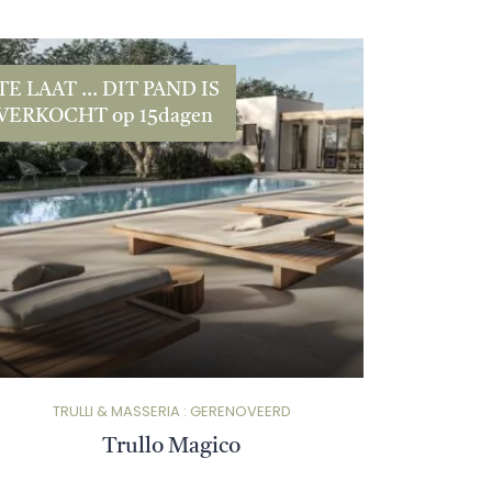
TE LAAT ... DIT PAND IS
VERKOCHT op 15dagen
TRULLI & MASSERIA : GERENOVEERD
Trullo Magico